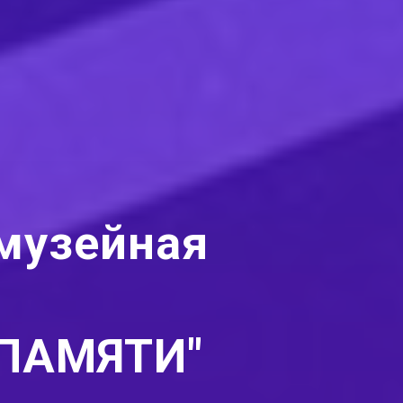
музейная
ПАМЯТИ"